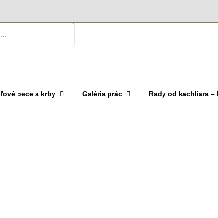
ľové pece a krby
Galéria prác
Rady od kachliara 