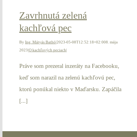
Zavrhnutá zelená
kachľová pec
By
Ing. Mátyás Bathó
|
2023-05-08T12:52:18+02:00
8. mája
2023
|
O kachľových peciach
|
Práve som prezeral inzeráty na Facebooku,
keď som narazil na zelenú kachľovú pec,
ktorú ponúkal niekto v Maďarsku. Zapáčila
[...]