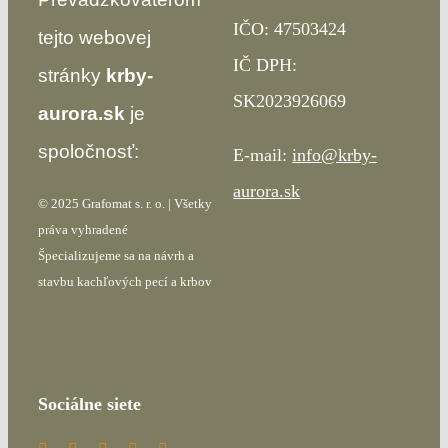
IČO: 47503424
tejto webovej
IČ DPH:
stránky
krby-
SK2023926069
aurora.sk
je
spoločnosť:
E-mail:
info@krby-
aurora.sk
© 2025 Grafomat s. r. o. | Všetky
práva vyhradené
Špecializujeme sa na návrh a
stavbu kachľových pecí a krbov
Sociálne siete