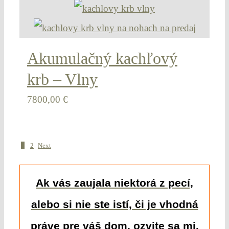
Akumulačný kachľový
krb – Vlny
7800,00
€
1
2
Next
Ak vás zaujala niektorá z pecí,
alebo si nie ste istí, či je vhodná
práve pre váš dom, ozvite sa mi.