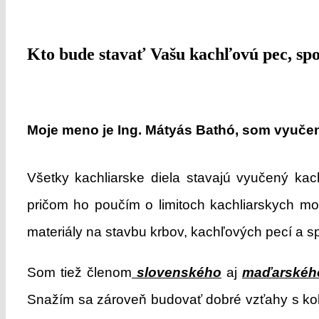
Kto bude stavať Vašu kachľovú pec, sp
Moje meno je Ing. Mátyás Bathó, som vyučený
Všetky kachliarske diela stavajú vyučený kac
pričom ho poučím o limitoch kachliarskych mo
materiály na stavbu krbov, kachľových pecí a 
Som tiež členom
slovenského
aj
maďarskéh
Snažím sa zároveň budovať dobré vzťahy s koleg