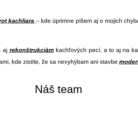
vot kachliara
– kde úprimne píšem aj o mojich chybá
 aj
rekonštrukciám
kachľových pecí, a to aj na kaš
cami, kde zistíte, že sa nevyhýbam ani stavbe
moder
Náš team