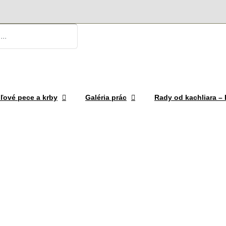
ľové pece a krby
Galéria prác
Rady od kachliara 