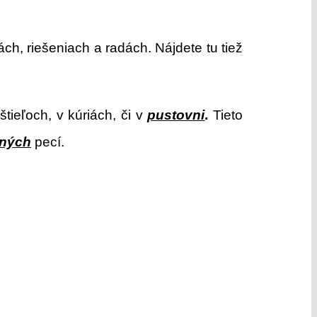
ch, riešeniach a radách. Nájdete tu tiež
tieľoch, v kúriách, či v
pustovni
.
Tieto
ných
pecí.