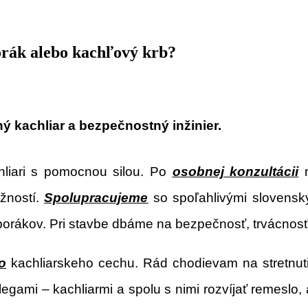
orák alebo kachľový krb?
 kachliar a bezpečnostný inžinier.
hliari s pomocnou silou.
Po
osobnej konzultácii
n
žností.
Spolupracujeme
so spoľahlivými slovens
sporákov. Pri stavbe dbáme na bezpečnosť, trvácnos
o
kachliarskeho cechu. Rád chodievam na stretnuti
ami – kachliarmi a spolu s nimi rozvíjať remeslo, 