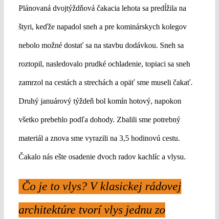
Plánovaná dvojtýždňová čakacia lehota sa predĺžila na
štyri, keďže napadol sneh a pre kominárskych kolegov
nebolo možné dostať sa na stavbu dodávkou. Sneh sa
roztopil, nasledovalo prudké ochladenie, topiaci sa sneh
zamrzol na cestách a strechách a opäť sme museli čakať.
Druhý januárový týždeň bol komín hotový, napokon
všetko prebehlo podľa dohody. Zbalili sme potrebný
materiál a znova sme vyrazili na 3,5 hodinovú cestu.
Čakalo nás ešte osadenie dvoch radov kachlíc a vlysu.
Čo je to vlys? V klasickej rádovej
architektúre tvorí vlys jednu zo