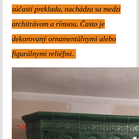
súčastí prekladu, nachádza sa medzi
architrávom a rímsou. Často je
dekorovaný ornamentálnymi alebo
figurálnymi reliéfmi
.