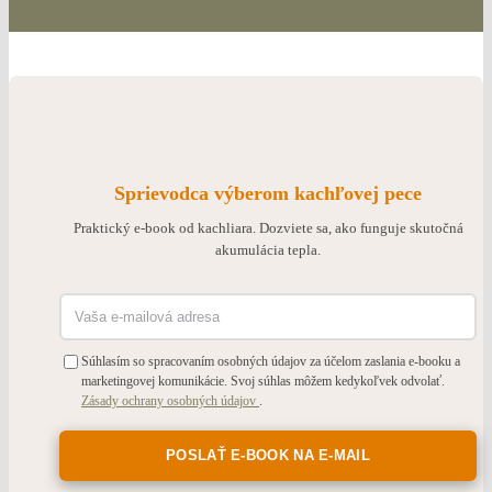
Sprievodca výberom kachľovej pece
Praktický e-book od kachliara. Dozviete sa, ako funguje skutočná
akumulácia tepla.
Súhlasím so spracovaním osobných údajov za účelom zaslania e-booku a
marketingovej komunikácie. Svoj súhlas môžem kedykoľvek odvolať.
Zásady ochrany osobných údajov
.