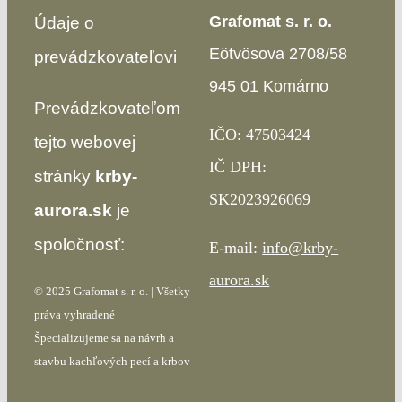
Grafomat s. r. o.
Údaje o
Eötvösova 2708/58
prevádzkovateľovi
945 01 Komárno
Prevádzkovateľom
IČO: 47503424
tejto webovej
IČ DPH:
stránky
krby-
SK2023926069
aurora.sk
je
spoločnosť:
E-mail:
info@krby-
aurora.sk
© 2025 Grafomat s. r. o. | Všetky
práva vyhradené
Špecializujeme sa na návrh a
stavbu kachľových pecí a krbov