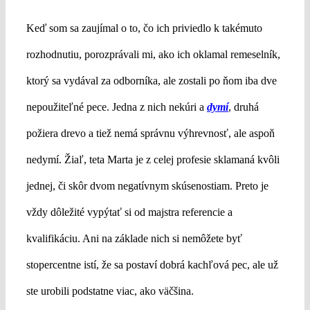
Keď som sa zaujímal o to, čo ich priviedlo k takémuto
rozhodnutiu, porozprávali mi, ako ich oklamal remeselník,
ktorý sa vydával za odborníka, ale zostali po ňom iba dve
nepoužiteľné pece. Jedna z nich nekúri a
dymí
, druhá
požiera drevo a tiež nemá správnu výhrevnosť, ale aspoň
nedymí. Žiaľ, teta Marta je z celej profesie sklamaná kvôli
jednej, či skôr dvom negatívnym skúsenostiam. Preto je
vždy dôležité vypýtať si od majstra referencie a
kvalifikáciu. Ani na základe nich si nemôžete byť
stopercentne istí, že sa postaví dobrá kachľová pec, ale už
ste urobili podstatne viac, ako väčšina.