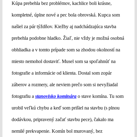
Kúpa prebehla bez problémov, kachlice boli krásne,
kompletné, úplne nové a pec bola obrovská. Kupca som
našiel za pár týždňov. Kiežby aj nadchádzajúca stavba
prebehla podobne hladko. Žiaľ, nie vždy je možná osobná
obhliadka a v tomto prípade som sa zhodou okolností na
miesto nemohol dostaviť. Musel som sa spoľahnúť na
fotografie a informácie od klienta. Dostal som zopár
záberov a rozmery, ale neviem prečo som si nevyžiadal
fotografiu a
stanovisko kominára
o stave komína. Tu som
urobil veľkú chybu a keď som prišiel na stavbu (s plnou
dodávkou, pripravený začať stavbu pece), čakalo ma
nemilé prekvapenie. Komín bol murovaný, bez