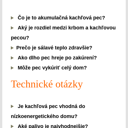
Čo je to akumulačná kachľová pec?
Aký je rozdiel medzi krbom a kachľovou
pecou?
Prečo je sálavé teplo zdravšie?
Ako dlho pec hreje po zakúrení?
Môže pec vykúriť celý dom?
Technické otázky
Je kachľová pec vhodná do
nízkoenergetického domu?
Aké palivo je najvhodnejšie?