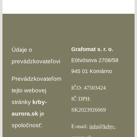
Grafomat s. r. o.
Údaje o
Eötvösova 2708/58
prevádzkovateľovi
945 01 Komárno
Prevádzkovateľom
IČO: 47503424
tejto webovej
IČ DPH:
stránky
krby-
SK2023926069
aurora.sk
je
spoločnosť:
E-mail:
info@krby-