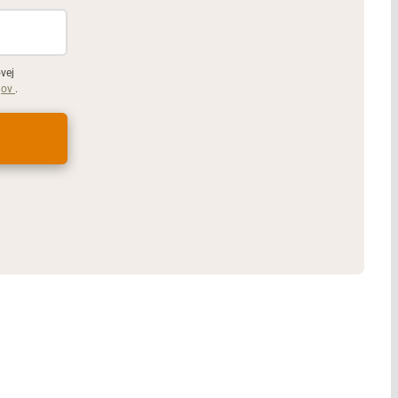
vej
jov
.