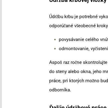
Údržbu krbu je potrebné vyk
odporúčané všeobecné kroky 
povysávanie celého vnú
odmontovanie, vyčiste
Aspoň raz ročne skontrolujte
do steny alebo okna, jeho mr
práce, pri ktorých možno bu
odborníka.
Ďalšie údržbové práce