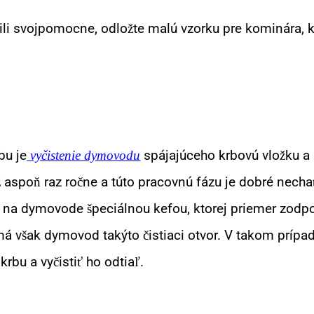
ili svojpomocne, odložte malú vzorku pre kominára, 
bu je
spájajúceho krbovú vložku a 
vyčistenie dymovodu
ež aspoň raz ročne a túto pracovnú fázu je dobré nech
r na dymovode špeciálnou kefou, ktorej priemer zod
á však dymovod takýto čistiaci otvor. V takom prípad
rbu a vyčistiť ho odtiaľ.