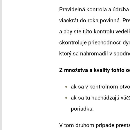
Pravidelná kontrola a údržba
viackrát do roka povinná. Pr
a aby ste túto kontrolu vede
skontroluje priechodnosť dy
ktorý sa nahromadil v spodne
Z množstva a kvality tohto
ak sa v kontrolnom otvo
ak sa tu nachádzajú väčš
poriadku.
V tom druhom prípade presta