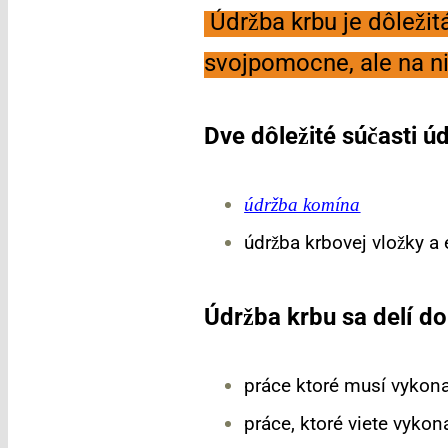
Údržba krbu je dôležit
svojpomocne, ale na ni
Dve dôležité súčasti ú
údržba komína
údržba krbovej vložky a
Údržba krbu sa delí do
práce ktoré musí vykon
práce, ktoré viete vyk