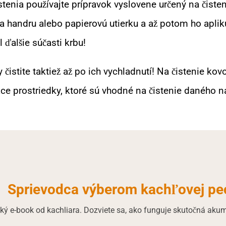
stenia používajte prípravok vyslovene určený na čisten
a handru alebo papierovú utierku a až potom ho apliku
 ďalšie súčasti krbu!
y čistite taktiež až po ich vychladnutí! Na čistenie ko
ace prostriedky, ktoré sú vhodné na čistenie daného 
Sprievodca výberom kachľovej pe
cký e-book od kachliara. Dozviete sa, ako funguje skutočná akum