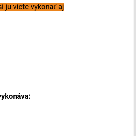
 ju viete vykonať aj
 vykonáva: