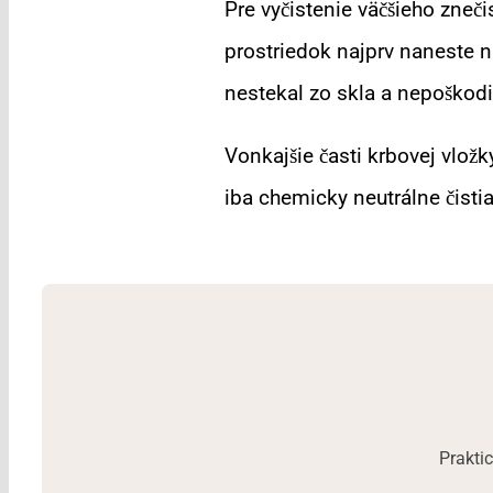
Pre vyčistenie väčšieho zneči
prostriedok najprv naneste n
nestekal zo skla a nepoškodil
Vonkajšie časti krbovej vložk
iba chemicky neutrálne čisti
Prakti