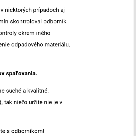
 v niektorých prípadoch aj
omín skontroloval odborník
kontroly okrem iného
enie odpadového materiálu,
ov spaľovania.
e suché a kvalitné.
tak niečo určite nie je v
ďte s odborníkom!