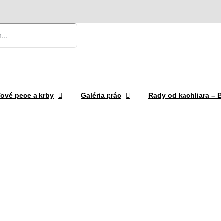
ové pece a krby
Galéria prác
Rady od kachliara –