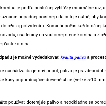
 komína je podľa príslušnej vyhlášky minimálne raz, a
e uznanie prípadnej poistnej udalosti je nutné, aby k
li doložiť aj potvrdením. Kominár počas každoročnej 
movodu, usadeniny na vnútornej stene komína a zlož
j časti komína.
 odpadu je možné vydedukovať
a proces
kvalitu paliva
re nachádza iba jemný popol, palivo je pravdepodobn
ie kusy pripomínajúce drevené uhlie (veľké 5-10 mm), 
ňte používať doterajšie palivo a neodkladne sa pora