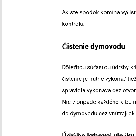
Ak ste spodok komína vyčist
kontrolu.
Čistenie dymovodu
Dôležitou súčasťou údržby kr
čistenie je nutné vykonať ti
spravidla vykonáva cez otvo
Nie v prípade každého krbu m
do dymovodu cez vnútrajšok k
Údržba krbovej vložky