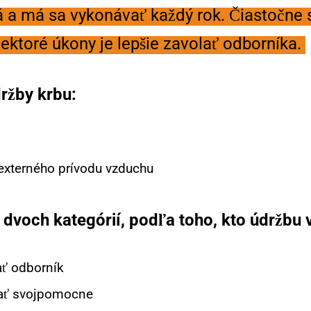
á a má sa vykonávať každý rok. Čiastočne si
ektoré úkony je lepšie zavolať odborníka.
držby krbu:
 externého prívodu vzduchu
 dvoch kategórií, podľa toho, kto údržbu
ať odborník
onať svojpomocne