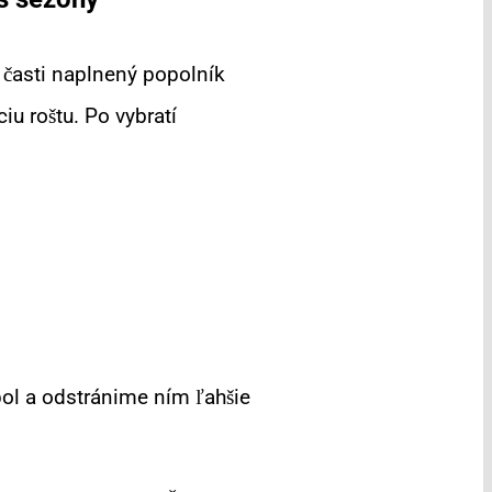
j časti naplnený popolník
u roštu. Po vybratí
ol a odstránime ním ľahšie