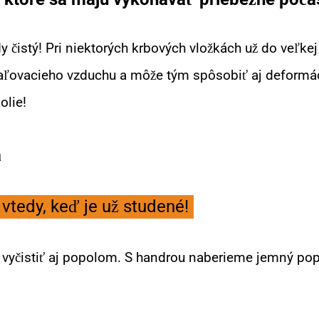
y čistý! Pri niektorých krbových vložkách už do veľke
aľovacieho vzduchu a môže tým spôsobiť aj deformáci
olie!
a
 vtedy, keď je už studené!
 vyčistiť aj popolom. S handrou naberieme jemný pop