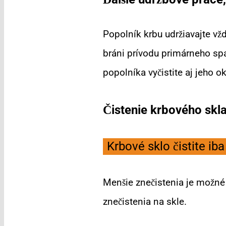
Popolník krbu udržiavajte vžd
bráni prívodu primárneho sp
popolníka vyčistite aj jeho ok
Čistenie krbového skl
Krbové sklo čistite iba
Menšie znečistenia je možné
znečistenia na skle.