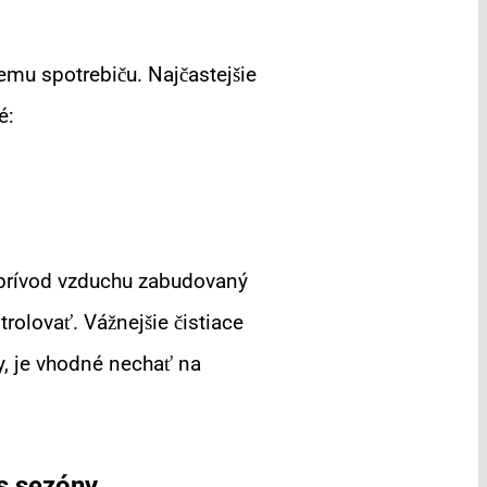
mu spotrebiču. Najčastejšie
é:
e prívod vzduchu zabudovaný
rolovať. Vážnejšie čistiace
y, je vhodné nechať na
s sezóny