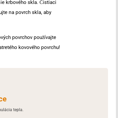
ie krbového skla. Čistiaci
jte na povrch skla, aby
vových povrchov používajte
natretého kovového povrchu!
ce
ulácia tepla.