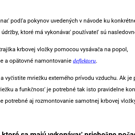
onať podľa pokynov uvedených v návode ku konkrétne
údržby, ktoré má vykonávať používateľ sú nasledovn
trajška krbovej vložky pomocou vysávača na popol,
nie a opätovné namontovanie
.
deflektoru
 a vyčistite mriežku externého prívodu vzduchu. Ak j
iežku a funkčnosť je potrebné tak isto pravidelne kont
de potrebné aj rozmontovanie samotnej krbovej vložk
, ktoré sa majú vykonávať priebežne poča