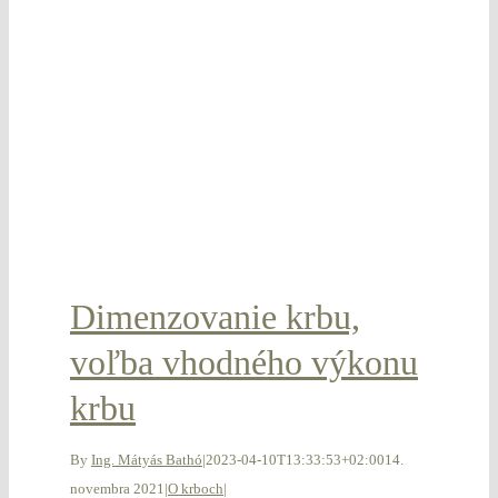
Dimenzovanie krbu,
voľba vhodného výkonu
krbu
By
Ing. Mátyás Bathó
|
2023-04-10T13:33:53+02:00
14.
novembra 2021
|
O krboch
|