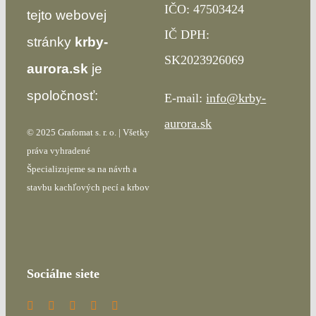
IČO: 47503424
tejto webovej
IČ DPH:
stránky
krby-
SK2023926069
aurora.sk
je
spoločnosť:
E-mail:
info@krby-
aurora.sk
© 2025 Grafomat s. r. o. | Všetky
práva vyhradené
Špecializujeme sa na návrh a
stavbu kachľových pecí a krbov
Sociálne siete