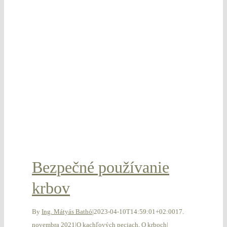
Bezpečné používanie
krbov
By
Ing. Mátyás Bathó
|
2023-04-10T14:59:01+02:00
17.
novembra 2021
|
O kachľových peciach
,
O krboch
|