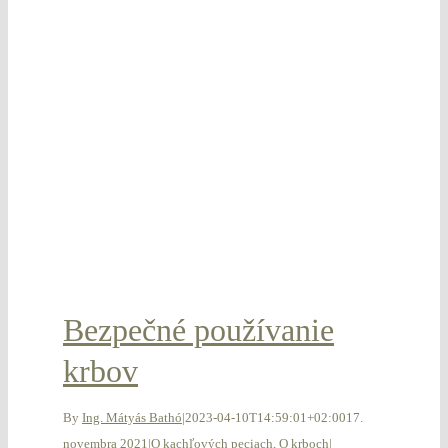
Bezpečné používanie
krbov
By
Ing. Mátyás Bathó
|
2023-04-10T14:59:01+02:00
17.
novembra 2021
|
O kachľových peciach
,
O krboch
|