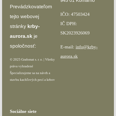
945 01 Komárno
Prevádzkovateľom
IČO: 47503424
tejto webovej
IČ DPH:
stránky
krby-
SK2023926069
aurora.sk
je
spoločnosť:
E-mail:
info@krby-
aurora.sk
© 2025 Grafomat s. r. o. | Všetky
práva vyhradené
Špecializujeme sa na návrh a
stavbu kachľových pecí a krbov
Sociálne siete