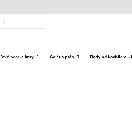
ľové pece a krby
Galéria prác
Rady od kachliara 