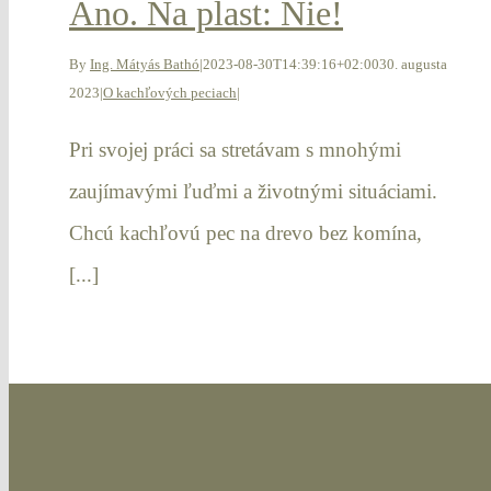
Áno. Na plast: Nie!
By
Ing. Mátyás Bathó
|
2023-08-30T14:39:16+02:00
30. augusta
2023
|
O kachľových peciach
|
Pri svojej práci sa stretávam s mnohými
zaujímavými ľuďmi a životnými situáciami.
Chcú kachľovú pec na drevo bez komína,
[...]