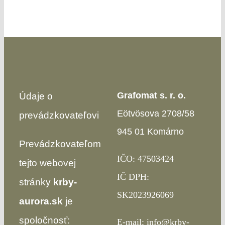
Grafomat s. r. o.
Údaje o
Eötvösova 2708/58
prevádzkovateľovi
945 01 Komárno
Prevádzkovateľom
IČO: 47503424
tejto webovej
IČ DPH:
stránky
krby-
SK2023926069
aurora.sk
je
spoločnosť:
E-mail:
info@krby-