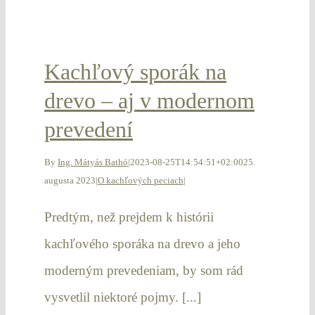
Kachľový sporák na
drevo – aj v modernom
prevedení
By
Ing. Mátyás Bathó
|
2023-08-25T14:54:51+02:00
25.
augusta 2023
|
O kachľových peciach
|
Predtým, než prejdem k histórii
kachľového sporáka na drevo a jeho
moderným prevedeniam, by som rád
vysvetlil niektoré pojmy. [...]