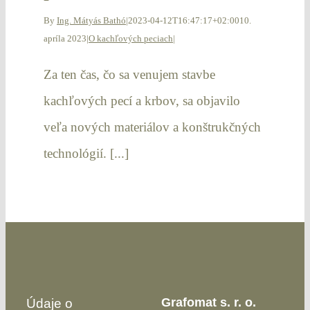
By
Ing. Mátyás Bathó
|
2023-04-12T16:47:17+02:00
10.
apríla 2023
|
O kachľových peciach
|
Za ten čas, čo sa venujem stavbe
kachľových pecí a krbov, sa objavilo
veľa nových materiálov a konštrukčných
technológií. [...]
Grafomat s. r. o.
Údaje o