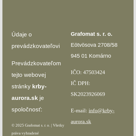
Grafomat s. r. o.
Údaje o
Eötvösova 2708/58
prevádzkovateľovi
945 01 Komárno
Prevádzkovateľom
IČO: 47503424
tejto webovej
IČ DPH:
stránky
krby-
SK2023926069
aurora.sk
je
spoločnosť:
E-mail:
info@krby-
aurora.sk
© 2025 Grafomat s. r. o. | Všetky
práva vyhradené