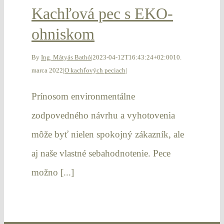
Kachľová pec s EKO-
ohniskom
By
Ing. Mátyás Bathó
|
2023-04-12T16:43:24+02:00
10.
marca 2022
|
O kachľových peciach
|
Prínosom environmentálne
zodpovedného návrhu a vyhotovenia
môže byť nielen spokojný zákazník, ale
aj naše vlastné sebahodnotenie. Pece
možno [...]