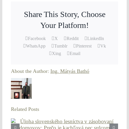
Share This Story, Choose
Your Platform!
Facebook
X
Reddit
LinkedIn
WhatsApp
Tumblr
Pinterest
Vk
Xing
Email
About the Author:
Ing. Mátyás Bathó
Related Posts