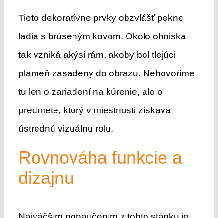
Tieto dekoratívne prvky obzvlášť pekne
ladia s brúseným kovom. Okolo ohniska
tak vzniká akýsi rám, akoby bol tlejúci
plameň zasadený do obrazu. Nehovoríme
tu len o zariadení na kúrenie, ale o
predmete, ktorý v miestnosti získava
ústrednú vizuálnu rolu.
Rovnováha funkcie a
dizajnu
Najväčším ponaučením z tohto stánku je