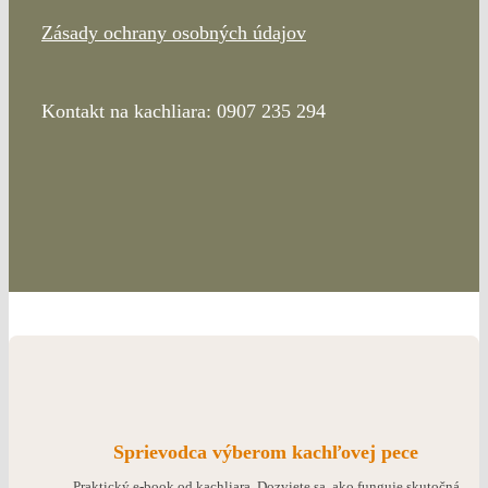
Zásady ochrany osobných údajov
Kontakt na kachliara: 0907 235 294
Sprievodca výberom kachľovej pece
Praktický e-book od kachliara. Dozviete sa, ako funguje skutočná