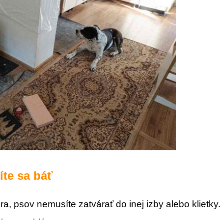
te sa báť
ra, psov nemusíte zatvárať do inej izby alebo klietk