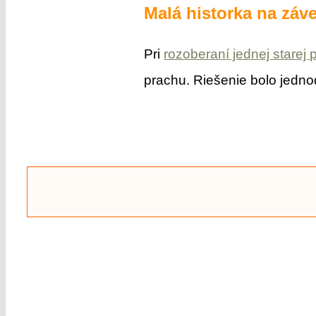
Malá historka na záve
Pri
rozoberaní jednej starej 
prachu. Riešenie bolo jedn