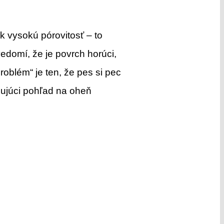
k vysokú pórovitosť – to
edomí, že je povrch horúci,
roblém“ je ten, že pes si pec
ojujúci pohľad na oheň