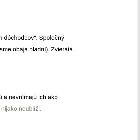
ích dôchodcov“. Spoločný
sme obaja hladní). Zvieratá
ú a nevnímajú ich ako
 nijako neublíži.