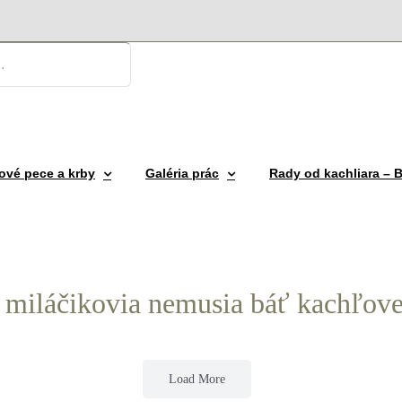
ové pece a krby
Galéria prác
Rady od kachliara –
i miláčikovia nemusia báť kachľove
Load More