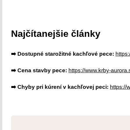
Najčítanejšie články
➡️ Dostupné starožitné kachľové pece:
https
➡️ Cena stavby pece:
https://www.krby-aurora.
➡️ Chyby pri kúrení v kachľovej peci:
https://