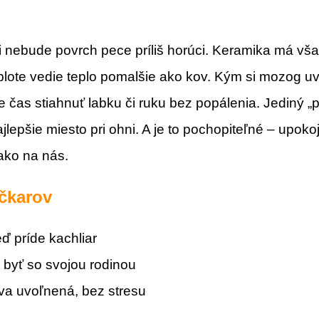
či nebude povrch pece príliš horúci. Keramika má vša
eplote vedie teplo pomalšie ako kov. Kým si mozog uv
e čas stiahnuť labku či ruku bez popálenia. Jediný „p
jlepšie miesto pri ohni. A je to pochopiteľné – upok
ako na nás.
íčkarov
eď príde kachliar
 byť so svojou rodinou
áva uvoľnená, bez stresu