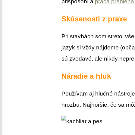
prispôsobí a
práca prebieha
Skúsenosti z praxe
Pri stavbách som stretol vš
jazyk si vždy nájdeme (občas
sú zvedavé, ale nikdy nepred
Náradie a hluk
Používam aj hlučné nástroje
hrozbu. Najhoršie, čo sa môž