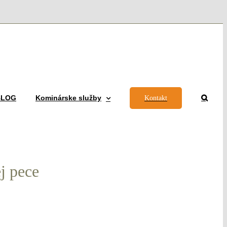
 BLOG
Kominárske služby
Kontakt
j pece