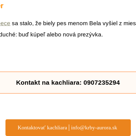
r
pece
sa stalo, že biely pes menom Bela vyšiel z mies
oduché: buď kúpeľ alebo nová prezývka.
Kontakt na kachliara: 0907235294
Kontaktovať kachliara│info@krby-aurora.sk