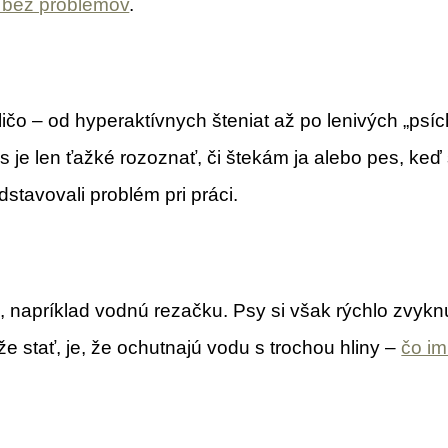
 bez problémov
.
eličo – od hyperaktívnych šteniat až po lenivých „ps
 je len ťažké rozoznať, či štekám ja alebo pes, keď 
stavovali problém pri práci.
, napríklad vodnú rezačku. Psy si však rýchlo zvykn
e stať, je, že ochutnajú vodu s trochou hliny –
čo im