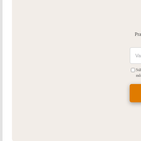
Pra
Súh
mô