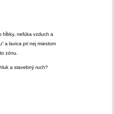
o hĺbky, nefúka vzduch a
“ a lavica pri nej miestom
to zónu.
hluk a stavebný ruch?