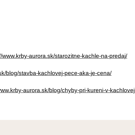
://www.krby-aurora.sk/starozitne-kachle-na-predaj/
sk/blog/stavba-kachlovej-pece-aka-je-cena/
www.krby-aurora.sk/blog/chyby-pri-kureni-v-kachlovej