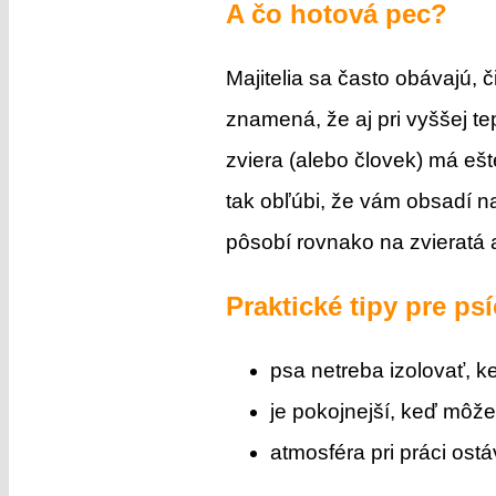
A čo hotová pec?
Majitelia sa často obávajú, 
znamená, že aj pri vyššej t
zviera (alebo človek) má ešt
tak obľúbi, že vám obsadí na
pôsobí rovnako na zvieratá 
Praktické tipy pre ps
psa netreba izolovať, k
je pokojnejší, keď môže
atmosféra pri práci ost