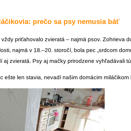
láčikovia: prečo sa psy nemusia báť
vždy priťahovalo zvieratá – najmä psov. Zohrieva d
losti, najmä v 18.–20. storočí, bola pec „srdcom domu
 aj zvieratá. Psy aj mačky prirodzene vyhľadávali tú
c ešte len stavia, nevadí našim domácim miláčikom 