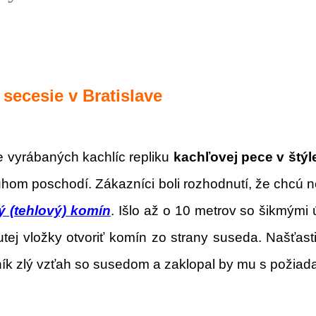
 secesie v Bratislave
e vyrábaných kachlíc repliku
kachľovej pece v štýl
ruhom poschodí. Zákazníci boli rozhodnutí, že chcú 
 (tehlový) komín
. Išlo až o 10 metrov so šikmými 
utej vložky otvoriť komín zo strany suseda. Našťast
zník zlý vzťah so susedom a zaklopal by mu s požia