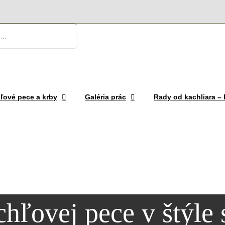
ľové pece a krby
Galéria prác
Rady od kachliara 
hľovej pece v štýle 