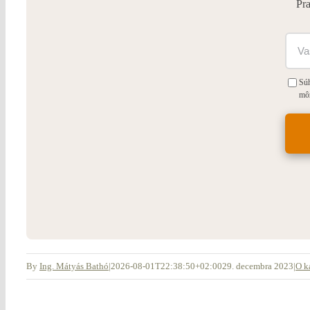
Pra
Súh
mô
By
Ing. Mátyás Bathó
|
2026-08-01T22:38:50+02:00
29. decembra 2023
|
O k