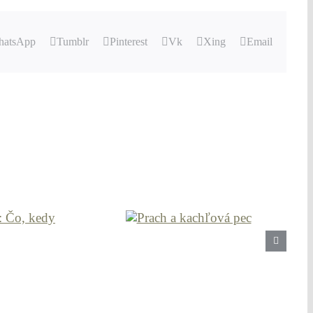
atsApp
Tumblr
Pinterest
Vk
Xing
Email