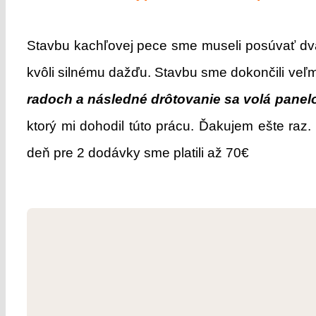
Stavbu kachľovej pece sme museli posúvať dva
kvôli silnému dažďu. Stavbu sme dokončili veľm
radoch a následné drôtovanie sa volá panelo
ktorý mi dohodil túto prácu. Ďakujem ešte raz.
deň pre 2 dodávky sme platili až 70€