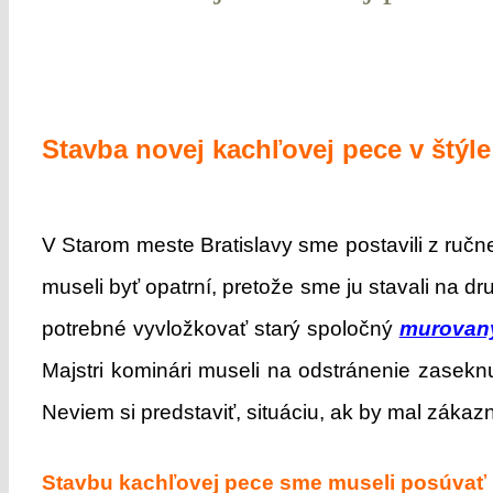
Stavba novej kachľovej pece v štýle
V Starom meste Bratislavy sme postavili z ručn
museli byť opatrní, pretože sme ju stavali na d
potrebné vyvložkovať starý spoločný
murovaný
Majstri kominári museli na odstránenie zasekn
Neviem si predstaviť, situáciu, ak by mal záka
Stavbu kachľovej pece sme museli posúvať