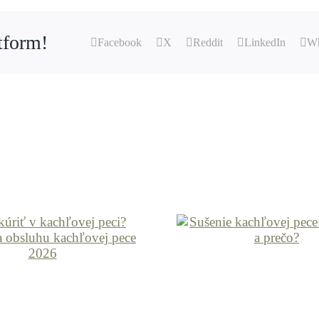
tform!
Facebook
X
Reddit
LinkedIn
Wh