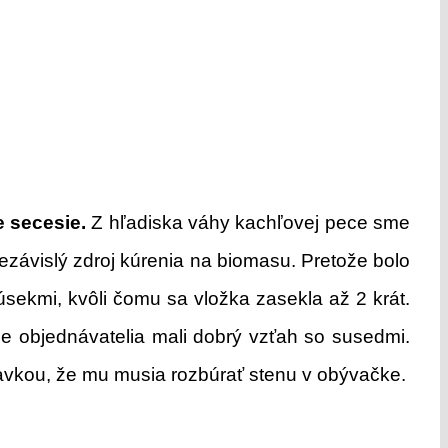
e secesie.
Z hľadiska váhy kachľovej pece sme
nezávislý zdroj kúrenia na biomasu. Pretože bolo
úsekmi, kvôli čomu sa vložka zasekla až 2 krát.
ie objednávatelia mali dobrý vzťah so susedmi.
davkou, že mu musia rozbúrať stenu v obývačke.