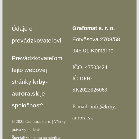
Grafomat s. r. o.
Údaje o
Eötvösova 2708/58
prevádzkovateľovi
945 01 Komárno
Prevádzkovateľom
IČO: 47503424
tejto webovej
IČ DPH:
stránky
krby-
SK2023926069
aurora.sk
je
spoločnosť:
E-mail:
info@krby-
aurora.sk
© 2025 Grafomat s. r. o. | Všetky
práva vyhradené
Špecializujeme sa na návrh a