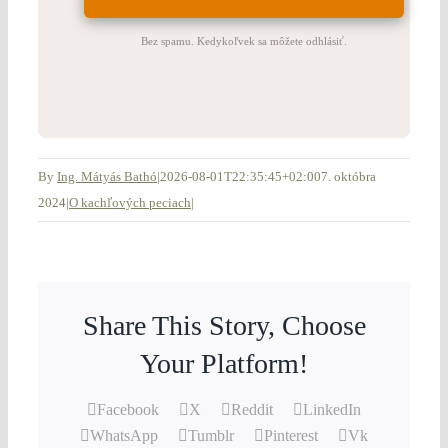
Bez spamu. Kedykoľvek sa môžete odhlásiť.
By
Ing. Mátyás Bathó
|
2026-08-01T22:35:45+02:00
7. októbra
2024
|
O kachľových peciach
|
Share This Story, Choose
Your Platform!
Facebook
X
Reddit
LinkedIn
WhatsApp
Tumblr
Pinterest
Vk