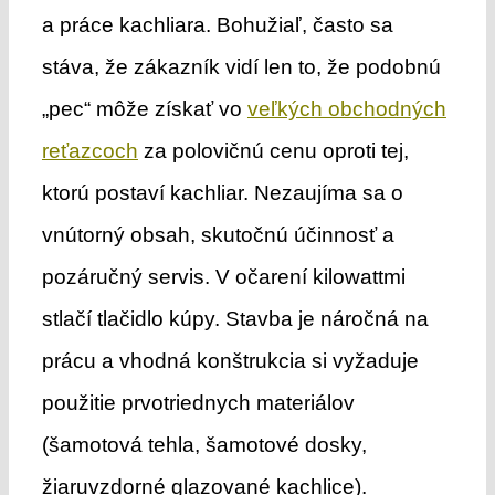
a práce kachliara. Bohužiaľ, často sa
stáva, že zákazník vidí len to, že podobnú
„pec“ môže získať vo
veľkých obchodných
reťazcoch
za polovičnú cenu oproti tej,
ktorú postaví kachliar. Nezaujíma sa o
vnútorný obsah, skutočnú účinnosť a
pozáručný servis. V očarení kilowattmi
stlačí tlačidlo kúpy. Stavba je náročná na
prácu a vhodná konštrukcia si vyžaduje
použitie prvotriednych materiálov
(šamotová tehla, šamotové dosky,
žiaruvzdorné glazované kachlice).