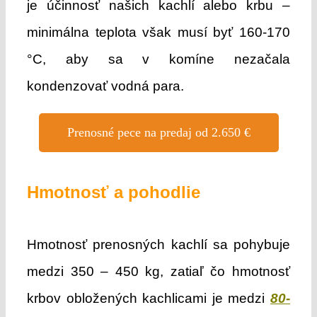
je účinnosť našich kachlí alebo krbu –
minimálna teplota však musí byť 160-170
°C, aby sa v komíne nezačala
kondenzovať vodná para.
Prenosné pece na predaj od 2.650 €
Hmotnosť a pohodlie
Hmotnosť prenosných kachlí sa pohybuje
medzi 350 – 450 kg, zatiaľ čo hmotnosť
krbov obložených kachlicami je medzi
80-