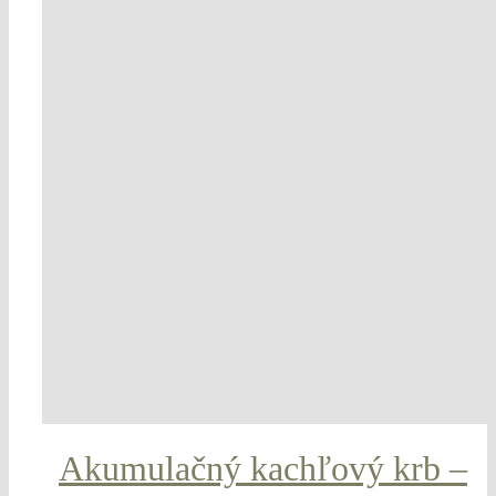
Akumulačný kachľový krb –