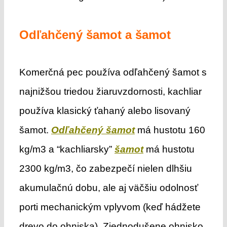
Odľahčený šamot a šamot
Komerčná pec používa odľahčený šamot s
najnižšou triedou žiaruvzdornosti, kachliar
používa klasický ťahaný alebo lisovaný
šamot.
Odľahčený šamot
má hustotu 160
kg/m3 a “kachliarsky”
šamot
má hustotu
2300 kg/m3, čo zabezpečí nielen dlhšiu
akumulačnú dobu, ale aj väčšiu odolnosť
porti mechanickým vplyvom (keď hádžete
drevo do ohniska). Zjednodušene ohnisko