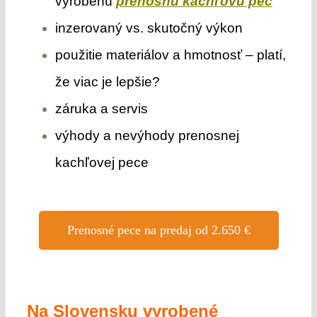
vyrobenú
prenosnú kachľovú pec
inzerovaný vs. skutočný výkon
použitie materiálov a hmotnosť – platí,
že viac je lepšie?
záruka a servis
výhody a nevýhody prenosnej
kachľovej pece
Prenosné pece na predaj od 2.650 €
N
a
Slovensku vyrobené