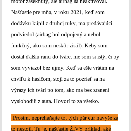
motor zaseknutý, ale airbag sa neaktivoval.
Našťastie pre mňa, v roku 2021, keď som
dodávku kúpil z druhej ruky, ma predávajúci
podviedol (airbag bol odpojený a nebol
funkčný, ako som neskôr zistil). Keby som
dostal ďalšiu ranu do tváre, nie som si istý, či by
som vyviazol bez ujmy. Keď sa ešte vrátim na
chvíľu k hasičom, stojí za to pozrieť sa na
výrazy ich tvárí po tom, ako ma bez zranení
vyslobodili z auta. Hovorí to za všetko.
Prosím, nepreháňajte to, tých pár eur navyše za
to nestojí. Tu je, našťastie ŽIVÝ príklad, aké