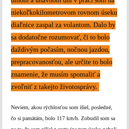
dlhom a únavnom dni v práci som na
niekoľkokilometrovom rovnom úseku
diaľnice zaspal za volantom. Dalo by
sa dodatočne rozumovať, či to bolo
daždivým počasím, nočnou jazdou,
prepracovanosťou, ale určite to bolo
znamenie, že musím spomaliť a
zvoľniť z takejto životosprávy.
Neviem, akou rýchlosťou som išiel, posledné,
čo si pamätám, bolo 117 km/h. Zobudil som sa