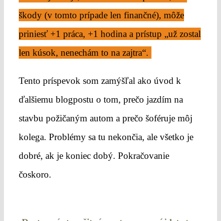
škody (v tomto prípade len finančné), môže
priniesť +1 práca, +1 hodina a prístup „už zostal
len kúsok, nenechám to na zajtra“.
Tento príspevok som zamýšľal ako úvod k
ďalšiemu blogpostu o tom, prečo jazdím na
stavbu požičaným autom a prečo šoféruje môj
kolega. Problémy sa tu nekončia, ale všetko je
dobré, ak je koniec dobý. Pokračovanie
čoskoro.