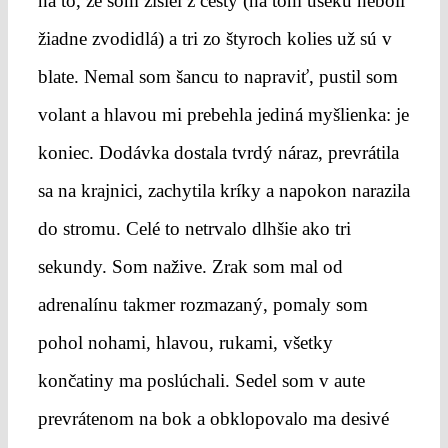
na to, že som zišiel z cesty (na tom úseku neboli
žiadne zvodidlá) a tri zo štyroch kolies už sú v
blate. Nemal som šancu to napraviť, pustil som
volant a hlavou mi prebehla jediná myšlienka: je
koniec. Dodávka dostala tvrdý náraz, prevrátila
sa na krajnici, zachytila kríky a napokon narazila
do stromu. Celé to netrvalo dlhšie ako tri
sekundy. Som nažive. Zrak som mal od
adrenalínu takmer rozmazaný, pomaly som
pohol nohami, hlavou, rukami, všetky
končatiny ma poslúchali. Sedel som v aute
prevrátenom na bok a obklopovalo ma desivé