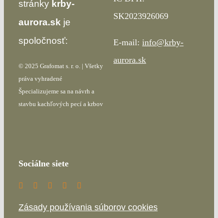
stránky
krby-
SK2023926069
aurora.sk
je
spoločnosť:
E-mail:
info@krby-
aurora.sk
© 2025 Grafomat s. r. o. | Všetky
práva vyhradené
Špecializujeme sa na návrh a
stavbu kachľových pecí a krbov
Sociálne siete
Zásady používania súborov cookies