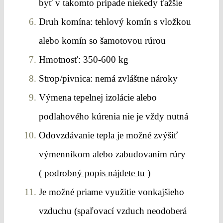
byť v takomto prípade niekedy ťažšie
Druh komína: tehlový komín s vložkou
alebo komín so šamotovou rúrou
Hmotnosť: 350-600 kg
Strop/pivnica: nemá zvláštne nároky
Výmena tepelnej izolácie alebo
podlahového kúrenia nie je vždy nutná
Odovzdávanie tepla je možné zvýšiť
výmenníkom alebo zabudovaním rúry
(
podrobný popis nájdete tu
)
Je možné priame využitie vonkajšieho
vzduchu (spaľovací vzduch neodoberá