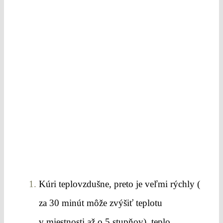
Kúri teplovzdušne, preto je veľmi rýchly (
za 30 minút môže zvýšiť teplotu
v miestnosti až o 5 stupňov), teplo