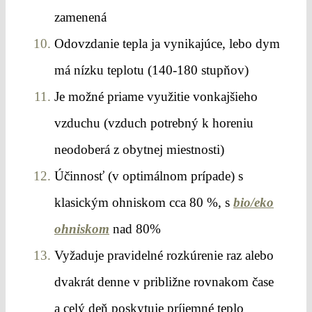
zamenená
Odovzdanie tepla ja vynikajúce, lebo dym
má nízku teplotu (140-180 stupňov)
Je možné priame využitie vonkajšieho
vzduchu (vzduch potrebný k horeniu
neodoberá z obytnej miestnosti)
Účinnosť (v optimálnom prípade) s
klasickým ohniskom cca 80 %, s
bio/eko
ohniskom
nad 80%
Vyžaduje pravidelné rozkúrenie raz alebo
dvakrát denne v približne rovnakom čase
a celý deň poskytuje príjemné teplo