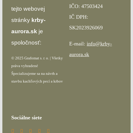
IČO: 47503424
tejto webovej
IČ DPH:
stránky
krby-
SK2023926069
aurora.sk
je
spoločnosť:
E-mail:
info@krby-
aurora.sk
© 2025 Grafomat s. r. o. | Všetky
práva vyhradené
Špecializujeme sa na návrh a
stavbu kachľových pecí a krbov
Sociálne siete