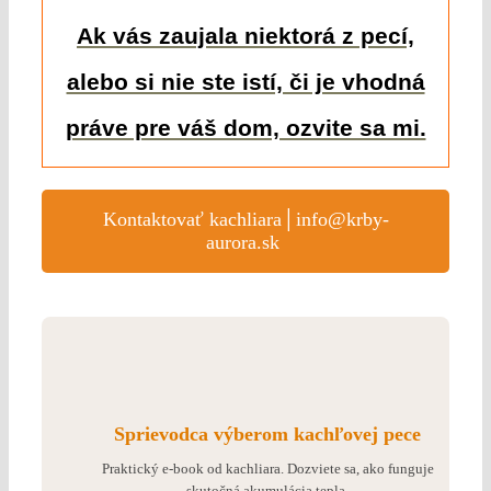
Ak vás zaujala niektorá z pecí,
alebo si nie ste istí, či je vhodná
práve pre váš dom, ozvite sa mi.
Kontaktovať kachliara│info@krby-
aurora.sk
Sprievodca výberom kachľovej pece
Praktický e-book od kachliara. Dozviete sa, ako funguje
skutočná akumulácia tepla.