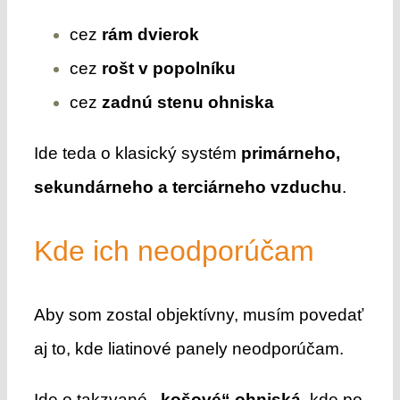
cez
rám dvierok
cez
rošt v popolníku
cez
zadnú stenu ohniska
Ide teda o klasický systém
primárneho,
sekundárneho a terciárneho vzduchu
.
Kde ich neodporúčam
Aby som zostal objektívny, musím povedať
aj to, kde liatinové panely neodporúčam.
Ide o takzvané
„košové“ ohniská
, kde po