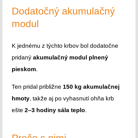
Dodatočný akumulačný
modul
K jednému z týchto krbov bol dodatočne
pridaný
akumulačný modul plnený
pieskom
.
Ten pridal približne
150 kg akumulačnej
hmoty
, takže aj po vyhasnutí ohňa krb
ešte
2–3 hodiny sála teplo
.
Prečo s nimi