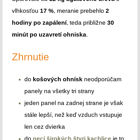
vlhkosťou
17 %
, meranie prebehlo
2
hodiny po zapálení
, teda približne
30
minút po uzavretí ohniska
.
Zhrnutie
do
košových ohnísk
neodporúčam
panely na všetky tri strany
jeden panel na zadnej strane je však
stále lepší, než keď vzduch vstupuje
len cez dvierka
do
pecí širokých štyri kachlice
je to