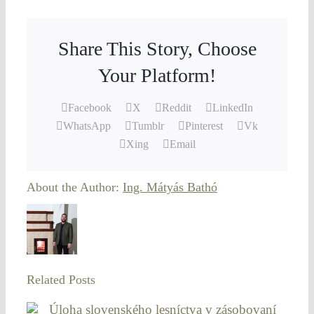
Share This Story, Choose
Your Platform!
Facebook
X
Reddit
LinkedIn
WhatsApp
Tumblr
Pinterest
Vk
Xing
Email
About the Author:
Ing. Mátyás Bathó
Related Posts