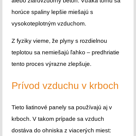
alebo žiaruvzdorný betón. Vďaka tomu sa
horúce spaliny lepšie miešajú s
vysokoteplotným vzduchom.
Z fyziky vieme, že plyny s rozdielnou
teplotou sa nemiešajú ľahko – predhriatie
tento proces výrazne zlepšuje.
Prívod vzduchu v krboch
Tieto liatinové panely sa používajú aj v
krboch. V takom prípade sa vzduch
dostáva do ohniska z viacerých miest: