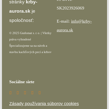
stránky
krby-
SK2023926069
aurora.sk
je
spoločnosť:
E-mail:
info@krby-
aurora.sk
© 2025 Grafomat s. r. o. | Všetky
práva vyhradené
Špecializujeme sa na návrh a
stavbu kachľových pecí a krbov
Sociálne siete
Zásady používania súborov cookies