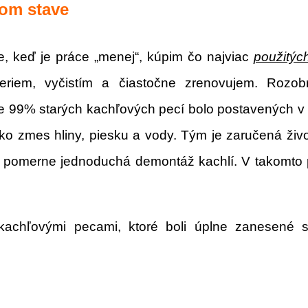
rom stave
te, keď je práce „menej“, kúpim čo najviac
použitýc
eriem, vyčistím a čiastočne zrenovujem. Rozob
 99% starých kachľových pecí bolo postavených v 
ko zmes hliny, piesku a vody. Tým je zaručená živo
 pomerne jednoduchá demontáž kachlí. V takomto p
s kachľovými pecami, ktoré boli úplne zanesené