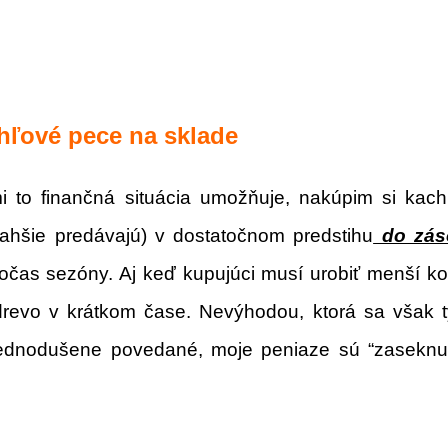
hľové pece na sklade
i to finančná situácia umožňuje, nakúpim si kach
 ľahšie predávajú) v dostatočnom predstihu
do zás
očas sezóny. Aj keď kupujúci musí urobiť menší k
drevo v krátkom čase.
Nevýhodou, ktorá sa však t
jednodušene povedané, moje peniaze sú “zaseknuté