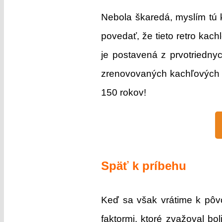
Nebola škaredá, myslím tú 
povedať, že tieto retro kac
je postavená z prvotriedny
zrenovovaných kachľových pe
150 rokov!
Späť k príbehu
Keď sa však vrátime k pô
faktormi, ktoré zvažoval b