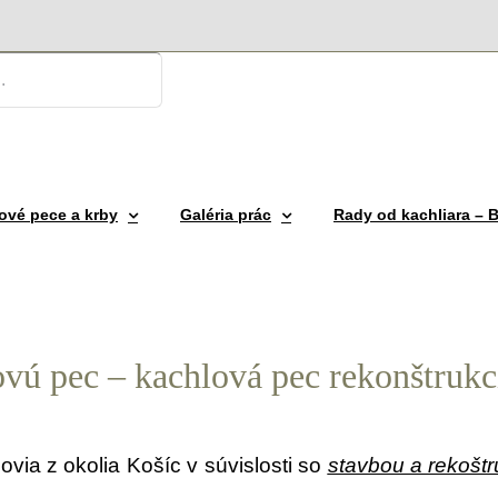
ové pece a krby
Galéria prác
Rady od kachliara –
vú pec – kachlová pec rekonštrukc
ovia z okolia Košíc v súvislosti so
stavbou a rekoštr