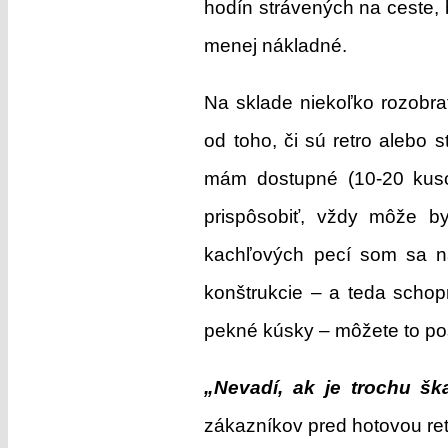
hodín strávených na ceste, b
menej nákladné.
Na sklade niekoľko rozobrat
od toho, či sú retro alebo 
mám dostupné (10-20 kuso
prispôsobiť, vždy môže by
kachľových pecí som sa naj
konštrukcie – a teda schopn
pekné kúsky – môžete to pos
„Nevadí, ak je trochu šk
zákazníkov pred hotovou re