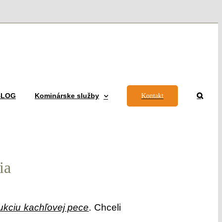
 BLOG
Kominárske služby
Kontakt
ia
ukciu kachľovej pece
. Chceli