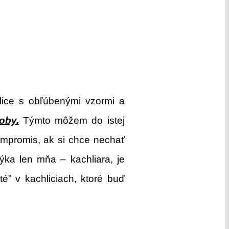
lice s obľúbenými vzormi a
oby.
Týmto môžem do istej
ompromis, ak si chce nechať
ýka len mňa – kachliara, je
” v kachliciach, ktoré buď