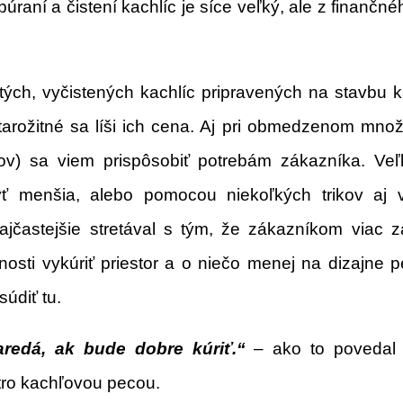
úraní a čistení kachlíc je síce veľký, ale z finančné
ých, vyčistených kachlíc pripravených na stavbu k
starožitné sa líši ich cena. Aj pri obmedzenom mno
v) sa viem prispôsobiť potrebám zákazníka. Veľ
ť menšia, alebo pomocou niekoľkých trikov aj v
častejšie stretával s tým, že zákazníkom viac zá
osti vykúriť priestor a o niečo menej na dizajne pe
údiť tu.
aredá, ak bude dobre kúriť.
“
– ako to povedal 
tro kachľovou pecou.