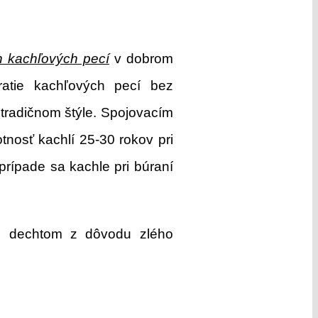
h kachľových pecí
v dobrom
ratie kachľových pecí bez
tradičnom štýle. Spojovacím
tnosť kachlí 25-30 rokov pri
rípade sa kachle pri búraní
 s dechtom z dôvodu zlého