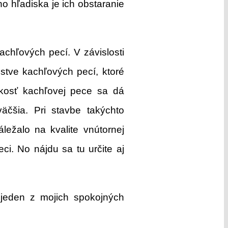
ho hľadiska je ich obstaranie
achľových pecí. V závislosti
žstve kachľových pecí, ktoré
kosť kachľovej pece sa dá
äčšia. Pri stavbe takýchto
ležalo na kvalite vnútornej
ci. No nájdu sa tu určite aj
jeden z mojich spokojných