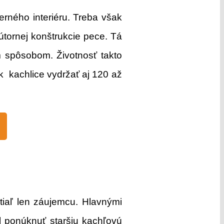
erného interiéru.
Treba však
útornej konštrukcie pece. Tá
m spôsobom. Životnosť takto
k kachlice vydržať aj 120 až
tiaľ len záujemcu. Hlavnými
l ponúknuť staršiu kachľovú