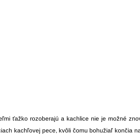
ľmi ťažko rozoberajú a kachlice nie je možné zno
ciach kachľovej pece, kvôli čomu bohužiaľ končia n