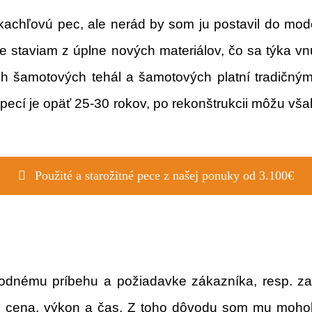
kachľovú pec, ale nerád by som ju postavil do mod
hle staviam z úplne nových materiálov, čo sa týka vn
ch šamotových tehál a šamotových platní tradičný
cí je opäť 25-30 rokov, po rekonštrukcii môžu vša
Použité a starožitné pece z našej ponuky od 3.100€
vodnému príbehu
a požiadavke zákazníka, resp. za
oli cena, výkon a čas. Z toho dôvodu som mu moho