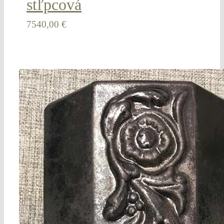
stľpcová
7540,00
€