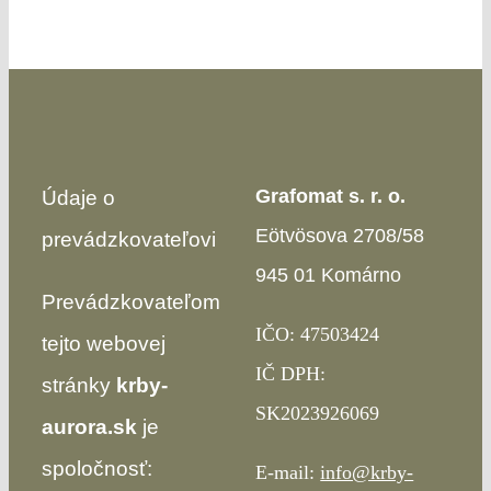
Grafomat s. r. o.
Údaje o
Eötvösova 2708/58
prevádzkovateľovi
945 01 Komárno
Prevádzkovateľom
IČO: 47503424
tejto webovej
IČ DPH:
stránky
krby-
SK2023926069
aurora.sk
je
spoločnosť:
E-mail:
info@krby-